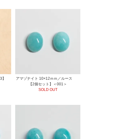
3】
アマゾナイト 10×12ｍｍ／ルース
【2個セット】＜001＞
SOLD OUT