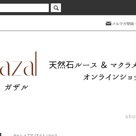
メルマガ登録
sho
ホーム
>
アマゾナイト／ルース