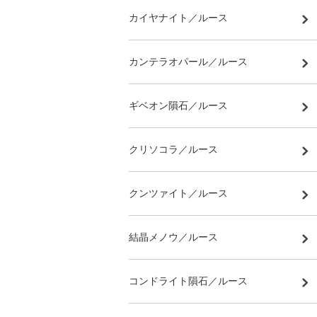
カイヤナイト／ルース
カンテラオパール／ルース
ギベオン隕石／ルース
クリソコラ／ルース
クンツァイト／ルース
結晶メノウ／ルース
コンドライト隕石／ルース