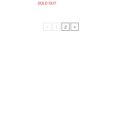
SOLD OUT
<
1
2
>