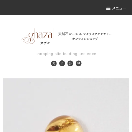
メニュー
shopping site leading sentence