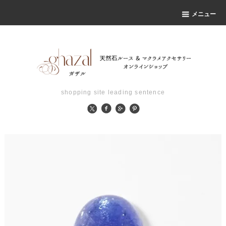
メニュー
shopping site leading sentence