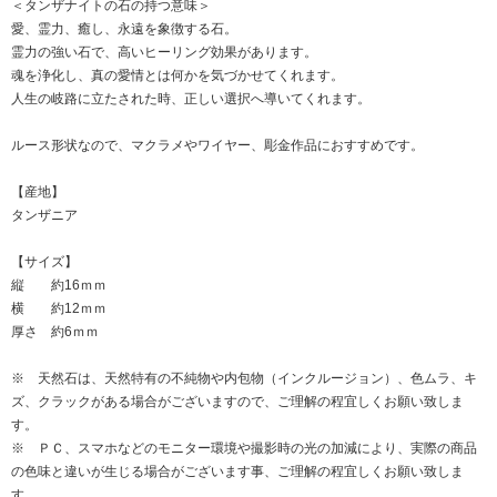
＜タンザナイトの石の持つ意味＞
愛、霊力、癒し、永遠を象徴する石。
霊力の強い石で、高いヒーリング効果があります。
魂を浄化し、真の愛情とは何かを気づかせてくれます。
人生の岐路に立たされた時、正しい選択へ導いてくれます。
ルース形状なので、マクラメやワイヤー、彫金作品におすすめです。
【産地】
タンザニア
【サイズ】
縦 約16ｍｍ
横 約12ｍｍ
厚さ 約6ｍｍ
※ 天然石は、天然特有の不純物や内包物（インクルージョン）、色ムラ、キ
ズ、クラックがある場合がございますので、ご理解の程宜しくお願い致しま
す。
※ ＰＣ、スマホなどのモニター環境や撮影時の光の加減により、実際の商品
の色味と違いが生じる場合がございます事、ご理解の程宜しくお願い致しま
す。