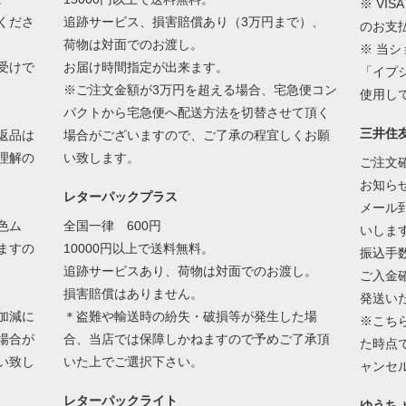
※ VIS
くださ
追跡サービス、損害賠償あり（3万円まで）、
のお支
荷物は対面でのお渡し。
※ 当
受けで
お届け時間指定が出来ます。
「イプ
※ご注文金額が3万円を超える場合、宅急便コン
使用し
パクトから宅急便へ配送方法を切替させて頂く
三井住
返品は
場合がございますので、ご了承の程宜しくお願
理解の
い致します。
ご注文
お知ら
レターパックプラス
メール
色ム
全国一律 600円
いしま
ますの
10000円以上で送料無料。
振込手
追跡サービスあり、荷物は対面でのお渡し。
ご入金
損害賠償はありません。
発送い
加減に
＊盗難や輸送時の紛失・破損等が発生した場
※こち
場合が
合、当店では保障しかねますので予めご了承頂
た時点
い致し
いた上でご選択下さい。
ャンセ
レターパックライト
ゆうち