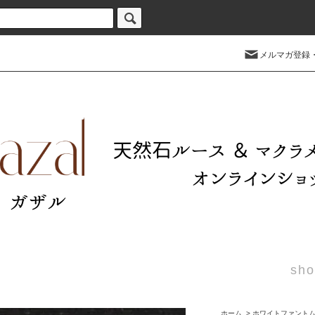
メルマガ登録
sho
ホーム
>
ホワイトファント