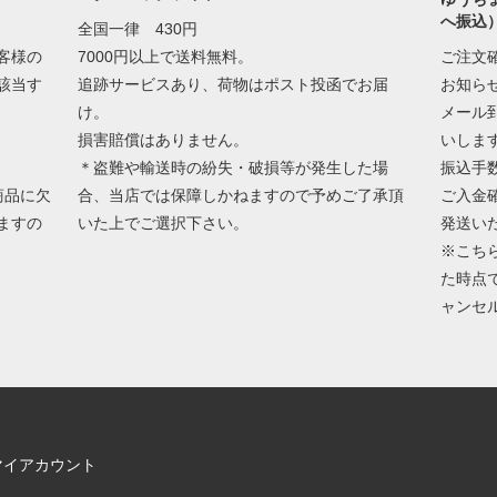
へ振込
全国一律 430円
客様の
7000円以上で送料無料。
ご注文
該当す
追跡サービスあり、荷物はポスト投函でお届
お知ら
け。
メール
損害賠償はありません。
いしま
＊盗難や輸送時の紛失・破損等が発生した場
振込手
商品に欠
合、当店では保障しかねますので予めご了承頂
ご入金
ますの
いた上でご選択下さい。
発送い
※こち
た時点
ャンセ
マイアカウント