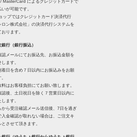
A / MasterCard によるクレジットカードで
払いが可能です。
ショップではクレジットカード決済代行
シロン株式会社」の決済代行システムを
ております。
友銀行（銀行振込）
確認メールにてお振込先、お振込金額を
せします。
到着日を含め７日以内にお振込みをお願
す。
数料はお客様負担にてお願い致します。
確認後、土日祝日を除く７営業日以内に
たします。
らから受注確認メール送信後、7日を過ぎ
で入金確認が取れない場合は、ご注文キ
ルとさせて頂きます。
ょ銀行（ゆうちょ銀行からゆうちょ銀行