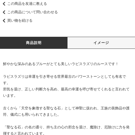
この商品を友達に教える
この商品について問い合わせる
買い物を続ける
商品説明
イメージ
鮮やかな深みのあるブルーがとても美しいラピスラズリのルースです！
ラピスラズリは幸運を引き寄せる世界最古のパワーストーンとしても有名で
す。
邪気を退け、正しい判断力を高め、最高の幸運を呼び寄せてくれると言われて
います。
古くから「天空を象徴する聖なる石」として神聖に扱われ、王族の装飾品や護
符、儀式にも用いられてきました。
「聖なる石」の名の通り、持ち主の心の邪念を退け、魔除け、厄除けに力を発
揮すると言われています。