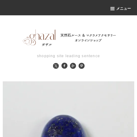
メニュー
shopping site leading sentence