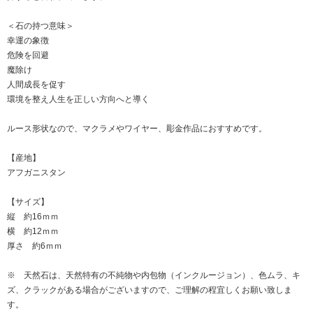
＜石の持つ意味＞
幸運の象徴
危険を回避
魔除け
人間成長を促す
環境を整え人生を正しい方向へと導く
ルース形状なので、マクラメやワイヤー、彫金作品におすすめです。
【産地】
アフガニスタン
【サイズ】
縦 約16ｍｍ
横 約12ｍｍ
厚さ 約6ｍｍ
※ 天然石は、天然特有の不純物や内包物（インクルージョン）、色ムラ、キ
ズ、クラックがある場合がございますので、ご理解の程宜しくお願い致しま
す。