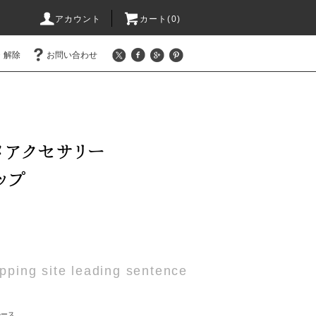
アカウント
カート(0)
・解除
お問い合わせ
pping site leading sentence
ルース