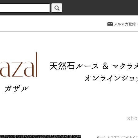
メルマガ登録
sho
ホーム
>
ラブラドライト／