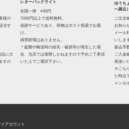
レターパックライト
ゆうち
へ振込
全国一律 430円
客様の
7000円以上で送料無料。
ご注文
該当す
追跡サービスあり、荷物はポスト投函でお届
お知ら
け。
メール
損害賠償はありません。
いしま
＊盗難や輸送時の紛失・破損等が発生した場
振込手
商品に欠
合、当店では保障しかねますので予めご了承頂
ご入金
ますの
いた上でご選択下さい。
発送い
※こち
た時点
ャンセ
マイアカウント