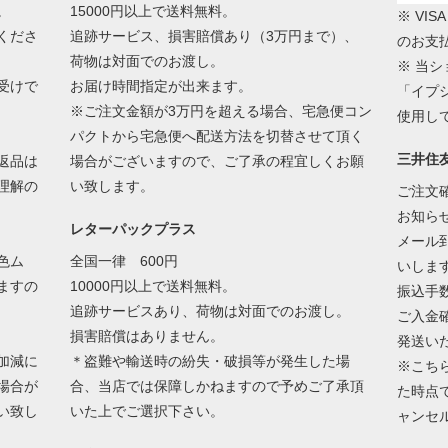
。
15000円以上で送料無料。
※ VIS
くださ
追跡サービス、損害賠償あり（3万円まで）、
のお支
荷物は対面でのお渡し。
※ 当
受けで
お届け時間指定が出来ます。
「イプ
※ご注文金額が3万円を超える場合、宅急便コン
使用し
パクトから宅急便へ配送方法を切替させて頂く
三井住
返品は
場合がございますので、ご了承の程宜しくお願
理解の
い致します。
ご注文
お知ら
レターパックプラス
メール
色ム
全国一律 600円
いしま
ますの
10000円以上で送料無料。
振込手
追跡サービスあり、荷物は対面でのお渡し。
ご入金
損害賠償はありません。
発送い
加減に
＊盗難や輸送時の紛失・破損等が発生した場
※こち
場合が
合、当店では保障しかねますので予めご了承頂
た時点
い致し
いた上でご選択下さい。
ャンセ