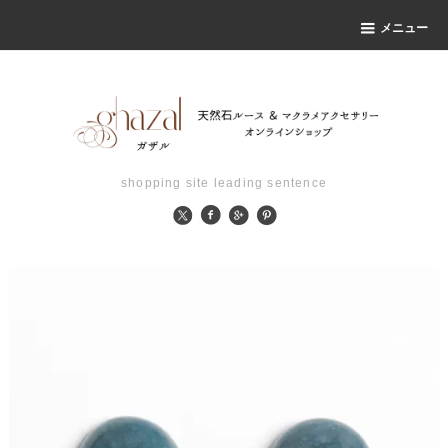
メニュー
shopping site leading sentence