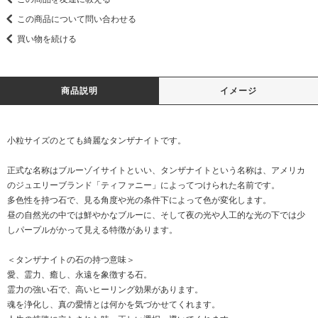
この商品について問い合わせる
買い物を続ける
商品説明
イメージ
小粒サイズのとても綺麗なタンザナイトです。
正式な名称はブルーゾイサイトといい、タンザナイトという名称は、アメリカ
のジュエリーブランド「ティファニー」によってつけられた名前です。
多色性を持つ石で、見る角度や光の条件下によって色が変化します。
昼の自然光の中では鮮やかなブルーに、そして夜の光や人工的な光の下では少
しパープルがかって見える特徴があります。
＜タンザナイトの石の持つ意味＞
愛、霊力、癒し、永遠を象徴する石。
霊力の強い石で、高いヒーリング効果があります。
魂を浄化し、真の愛情とは何かを気づかせてくれます。