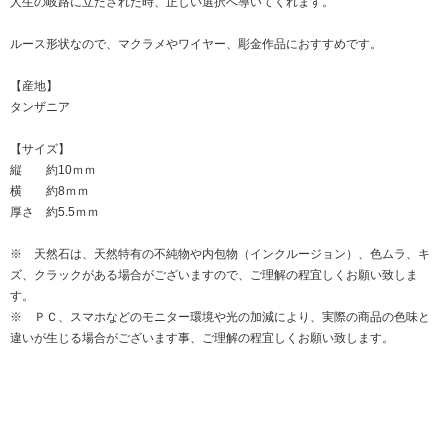
人生の岐路に立たされた時、正しい選択へ導いてくれます。
ルース形状なので、マクラメやワイヤー、彫金作品におすすめです。
【産地】
タンザニア
【サイズ】
縦 約10ｍｍ
横 約8ｍｍ
厚さ 約5.5ｍｍ
※ 天然石は、天然特有の不純物や内包物（インクルージョン）、色ムラ、キ
ズ、クラックがある場合がございますので、ご理解の程宜しくお願い致しま
す。
※ ＰＣ、スマホなどのモニター環境や光の加減により、実際の商品の色味と
違いが生じる場合がございます事、ご理解の程宜しくお願い致します。