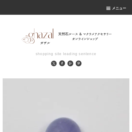
メニュー
shopping site leading sentence