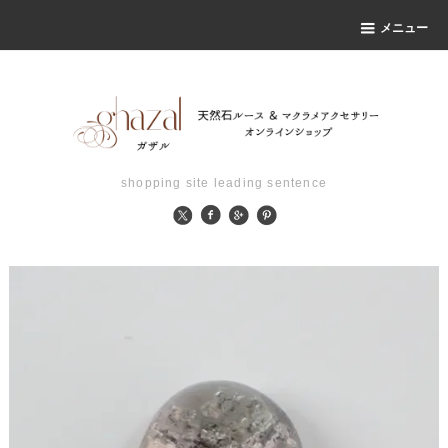
メニュー
shopping site leading sentence