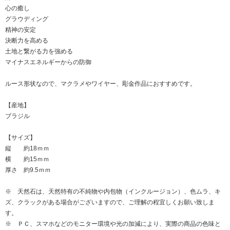
心の癒し
グラウディング
精神の安定
決断力を高める
土地と繋がる力を強める
マイナスエネルギーからの防御
ルース形状なので、マクラメやワイヤー、彫金作品におすすめです。
【産地】
ブラジル
【サイズ】
縦 約18ｍｍ
横 約15ｍｍ
厚さ 約9.5ｍｍ
※ 天然石は、天然特有の不純物や内包物（インクルージョン）、色ムラ、キ
ズ、クラックがある場合がございますので、ご理解の程宜しくお願い致しま
す。
※ ＰＣ、スマホなどのモニター環境や光の加減により、実際の商品の色味と