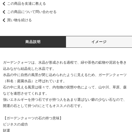
この商品を友達に教える
この商品について問い合わせる
買い物を続ける
商品説明
イメージ
ガーデンクォーツは、水晶が形成される過程で、緑や茶色の鉱物や泥岩を巻き
込みながら結晶化した水晶です。
水晶の中に自然の風景が閉じ込められたように見えるため、ガーデンクォーツ
（和名：庭園水晶）と呼ばれています。
石の中に見える風景は様々で、内包物の状態や色によって、山や川、草原、森
などを連想させてくれます。
強いエネルギーを持つ石ですが持つ人をあまり選ばない癖の少ない石なので、
開運の石として持つのにとてもオススメの石です。
【ガーデンクォーツの石の持つ意味】
ビジネスの成功
財運