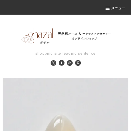
メニュー
shopping site leading sentence