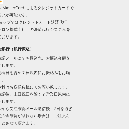
A / MasterCard によるクレジットカードで
払いが可能です。
ショップではクレジットカード決済代行
シロン株式会社」の決済代行システムを
ております。
友銀行（銀行振込）
確認メールにてお振込先、お振込金額を
せします。
到着日を含め７日以内にお振込みをお願
す。
数料はお客様負担にてお願い致します。
確認後、土日祝日を除く７営業日以内に
たします。
らから受注確認メール送信後、7日を過ぎ
で入金確認が取れない場合は、ご注文キ
ルとさせて頂きます。