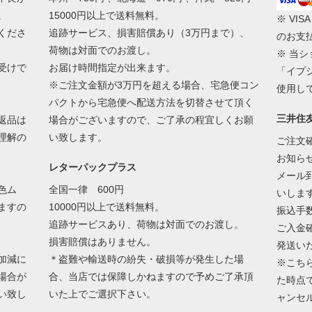
。
15000円以上で送料無料。
※ VIS
くださ
追跡サービス、損害賠償あり（3万円まで）、
のお支
荷物は対面でのお渡し。
※ 当
受けで
お届け時間指定が出来ます。
「イプ
※ご注文金額が3万円を超える場合、宅急便コン
使用し
パクトから宅急便へ配送方法を切替させて頂く
三井住
返品は
場合がございますので、ご了承の程宜しくお願
理解の
い致します。
ご注文
お知ら
レターパックプラス
メール
色ム
全国一律 600円
いしま
ますの
10000円以上で送料無料。
振込手
追跡サービスあり、荷物は対面でのお渡し。
ご入金
損害賠償はありません。
発送い
加減に
＊盗難や輸送時の紛失・破損等が発生した場
※こち
場合が
合、当店では保障しかねますので予めご了承頂
た時点
い致し
いた上でご選択下さい。
ャンセ