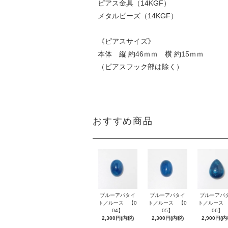
ピアス金具（14KGF）
メタルビーズ（14KGF）
《ピアスサイズ》
本体 縦 約46ｍｍ 横 約15ｍｍ
（ピアスフック部は除く）
おすすめ商品
ブルーアパタイ
ブルーアパタイ
ブルーアパ
ト／ルース 【0
ト／ルース 【0
ト／ルース 
04】
05】
06】
2,300円(内税)
2,300円(内税)
2,900円(内