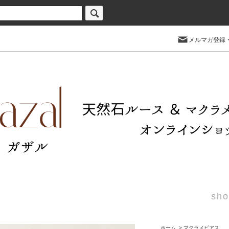
メルマガ登録
sho
ホーム
>
マクラメピアス