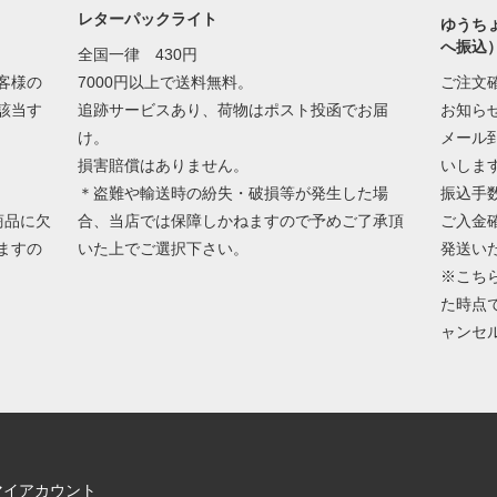
レターパックライト
ゆうち
へ振込
全国一律 430円
客様の
7000円以上で送料無料。
ご注文
該当す
追跡サービスあり、荷物はポスト投函でお届
お知ら
け。
メール
損害賠償はありません。
いしま
＊盗難や輸送時の紛失・破損等が発生した場
振込手
商品に欠
合、当店では保障しかねますので予めご了承頂
ご入金
ますの
いた上でご選択下さい。
発送い
※こち
た時点
ャンセ
マイアカウント