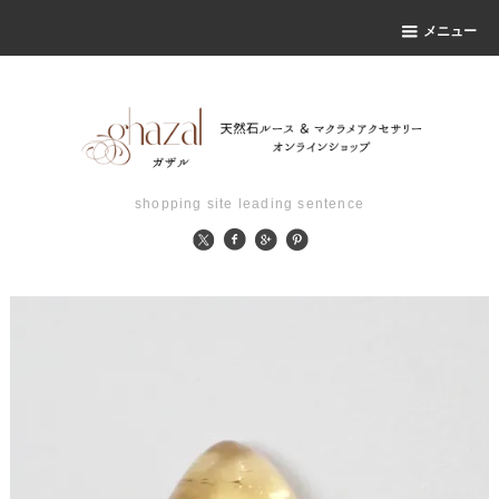
メニュー
shopping site leading sentence