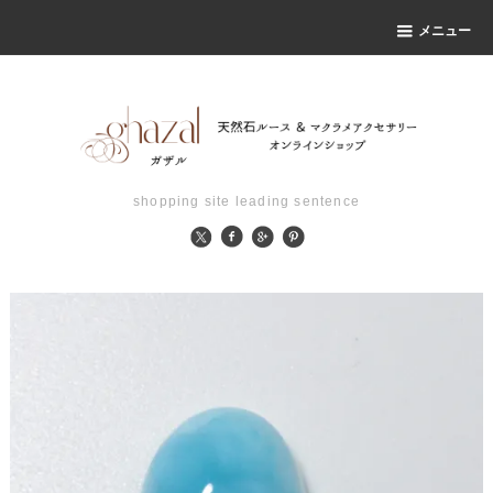
メニュー
shopping site leading sentence